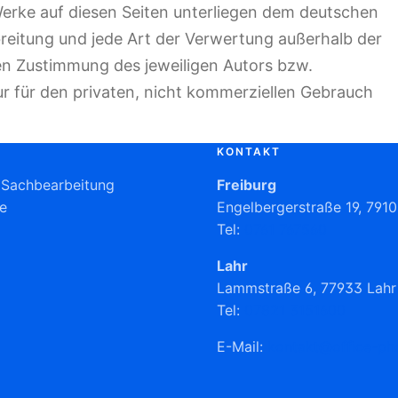
 Werke auf diesen Seiten unterliegen dem deutschen
breitung und jede Art der Verwertung außerhalb der
en Zustimmung des jeweiligen Autors bzw.
ur für den privaten, nicht kommerziellen Gebrauch
KONTAKT
& Sachbearbeitung
Freiburg
ce
Engelbergerstraße 19, 7910
Tel:
0761 767560
Lahr
Lammstraße 6, 77933 Lahr
Tel:
07821 3151600
E-Mail:
kontakt@office-ph