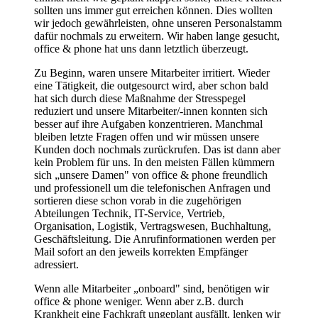
sollten uns immer gut erreichen können. Dies wollten
wir jedoch gewährleisten, ohne unseren Personalstamm
dafür nochmals zu erweitern. Wir haben lange gesucht,
office & phone hat uns dann letztlich überzeugt.
Zu Beginn, waren unsere Mitarbeiter irritiert. Wieder
eine Tätigkeit, die outgesourct wird, aber schon bald
hat sich durch diese Maßnahme der Stresspegel
reduziert und unsere Mitarbeiter/-innen konnten sich
besser auf ihre Aufgaben konzentrieren. Manchmal
bleiben letzte Fragen offen und wir müssen unsere
Kunden doch nochmals zurückrufen. Das ist dann aber
kein Problem für uns. In den meisten Fällen kümmern
sich „unsere Damen" von office & phone freundlich
und professionell um die telefonischen Anfragen und
sortieren diese schon vorab in die zugehörigen
Abteilungen Technik, IT-Service, Vertrieb,
Organisation, Logistik, Vertragswesen, Buchhaltung,
Geschäftsleitung. Die Anrufinformationen werden per
Mail sofort an den jeweils korrekten Empfänger
adressiert.
Wenn alle Mitarbeiter „onboard" sind, benötigen wir
office & phone weniger. Wenn aber z.B. durch
Krankheit eine Fachkraft ungeplant ausfällt, lenken wir