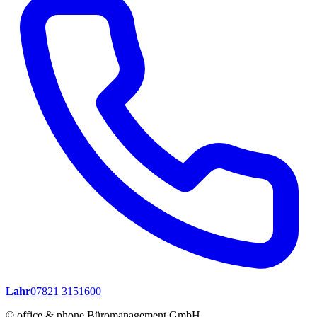
Lahr
07821 3151600
© office & phone Büromanagement GmbH